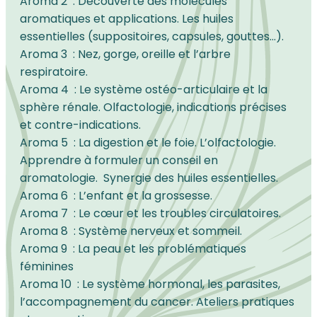
Aroma 2
:
Découverte des molécules
aromatiques et applications. Les huiles
essentielles (suppositoires, capsules, gouttes…).
Aroma 3
:
Nez, gorge, oreille et l’arbre
respiratoire.
Aroma 4
:
Le système ostéo-articulaire et la
sphère rénale. Olfactologie, indications précises
et contre-indications.
Aroma 5
:
La digestion et le foie. L’olfactologie.
Apprendre à formuler un conseil en
aromatologie. Synergie des huiles essentielles.
Aroma 6
:
L’enfant et la grossesse.
Aroma 7
:
Le cœur et les troubles circulatoires.
Aroma 8
:
Système nerveux et sommeil.
Aroma 9
:
La peau et les problématiques
féminines
Aroma 10
:
Le système hormonal, les parasites,
l’accompagnement du cancer. Ateliers pratiques