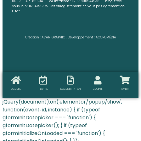
00013 – APE 8559A – TVA intracom : FR 53800544538 – Enregistrée
sous le n° 11754795375. Cet enregistrement ne vaut pas agrément de
l’Etat.
Création :
AL’ARTGRAPHIC
. Développement :
ACCROMÉDIA
ACCUEIL
RDV TEL
DOCUMENTATION
COMPTE
PANIER
jQuery(document).on('elementor/popup/show',
function(event, id, instance) { if (typeof
gformInitDatepicker === 'function') {
gformInitDatepicker(); } if (typeof
gformInitializeOnLoaded === 'function') {