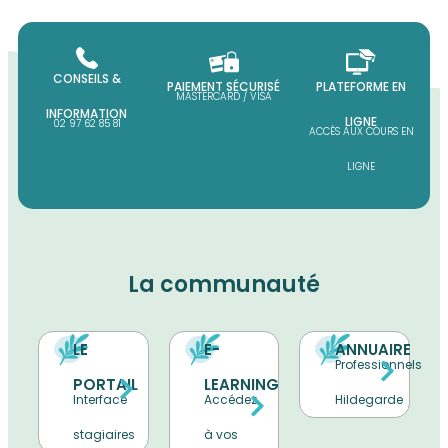
CONSEILS &
PAIEMENT SÉCURISÉ
PLATEFORME EN
MASTERCARD / VISA
INFORMATION
LIGNE
02 97 62 85 81
ACCÈS AUX COURS EN
LIGNE
La communauté
LE
E-
ANNUAIRE
Professionnels
PORTAIL
LEARNING
Interface
Accédez
Hildegarde
stagiaires
à vos